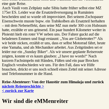
eine gute Reise.
Auch Vasili vom Zeltplatz nahe Sibiu hatte früher selbst eine MZ
175er ES. Leider war die Ersatzteilversorgung in Rumänien
bescheiden und so wurde oft improvisiert. Bei seinem Zschopauer
Eisenschwein musste bspw. ein Trabikolben als Ersatzteil herhalten
– mit dem Nebeneffekt, dass seine MZ nun mehr 300 ccm Hubraum
hatte, erzählte er uns grinsend. Ein paar hundert Kilometer weiter in
Ploiestri hielt ein roter VW neben uns. Der Fahrer guckt auf die
beladenen Emmen und fragt erstaunt: „You are Globetrotter?“ Als
wir beide nicken, erzählt er uns, dass er selbst Motorrad fährt, heute
eine Yamaha, und als Mechaniker arbeitet. Aus Zeitgründen sei er
leider nur ein „Sunday Biker“. Als wir unsere geplante Reiseroute
zeigten, konnte er es kaum glauben: „I have no words!“ Nach
kurzem Fachsimpeln mit Händen, Füßen und ein paar Brocken
Englisch verabschieden wir uns. Für den Fall, dass wir Hilfe
brauchen, drückt er uns noch schnell einen Zettel mit seiner Adresse
und Telefonnummer in die Hand.
Reise-Abenteuer: Von der Haustür zum Himalaja und zurück
nächste Reisegeschichte >
< zurück zur Karte
Wir sind die eMMenreiter