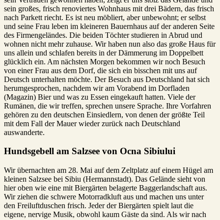
sein großes, frisch renoviertes Wohnhaus mit drei Bädern, das frisch
nach Parkett riecht. Es ist neu möbliert, aber unbewohnt; er selbst
und seine Frau leben im kleineren Bauernhaus auf der anderen Seite
des Firmengeländes. Die beiden Töchter studieren in Abrud und
wohnen nicht mehr zuhause. Wir haben nun also das große Haus für
uns allein und schlafen bereits in der Dämmerung im Doppelbett
glücklich ein. Am nächsten Morgen bekommen wir noch Besuch
von einer Frau aus dem Dorf, die sich ein bisschen mit uns auf
Deutsch unterhalten möchte. Der Besuch aus Deutschland hat sich
herumgesprochen, nachdem wir am Vorabend im Dorfladen
(Magazin) Bier und was zu Essen eingekauft hatten. Viele der
Rumänen, die wir treffen, sprechen unsere Sprache. Ihre Vorfahren
gehören zu den deutschen Einsiedlern, von denen der größte Teil
mit dem Fall der Mauer wieder zurück nach Deutschland
auswanderte.
Hundsgebell am Salzsee von Ocna Sibiului
Wir übernachten am 28. Mai auf dem Zeltplatz auf einem Hügel am
kleinen Salzsee bei Sibiu (Hermannstadt). Das Gelände sieht von
hier oben wie eine mit Biergärten belagerte Baggerlandschaft aus.
Wir ziehen die schwere Motorradkluft aus und machen uns unter
den Freiluftduschen frisch. Jeder der Biergärten spielt laut die
eigene, nervige Musik, obwohl kaum Gäste da sind. Als wir nach