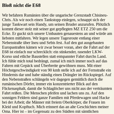
Bloß nicht die E68
Wir befahren Rumänien über die ungarische Grenzstadt Chisineu-
Chris. Als wir noch einen Tankstopp einlegen, schnappt sich der
junge Tankwart sein Handy, um seinen Bruder anzurufen. Plötzlich
kommt dieser stolz mit seiner gut gepflegten MZ ETZ 250 um die
Ecke. Er guckt sich unsere Umbauten genauestens an und würde am
liebsten mitfahren. Wir legen unsere Tagesroute entlang einer
Nebenstraße über Ineu und Sebis fest. Auf den gut ausgebauten
Europastraßen kämen wir zwar besser voran, aber die Fahrt auf der
E68 ist einfach nur schrecklich: ein stinkender, rasender LKW-
Korso und etliche Baustellen statt entspannter Fahrt durchs Land.
Ich fühle mich total bedrängt, zumal ich mich immer noch auf das
Fahren mit Gepäck und Überbreite gewöhnen muss. Mit einer
Höchstgeschwindigkeit von 90 kmh stelle ich auf der Fernstraße ein
Hindernis dar und habe ständig einen Drängler im Rückspiegel. Auf
den Nebenstraßen schlängeln wir dagegen gemütlich durch die
rumänischen Dörfer, immer ein konzentrierter Blick auf den
Flickenasphalt, damit die Schlaglöcher uns nicht aus der verträumten
Fahrt reißen. Die Menschen pfeifen und lachen uns zu. Auf den
sonnigen Feldern sind ganze Familien mit Pferdewagen und Hacke
bei der Arbeit; die Männer mit freiem Oberkörper, die Frauen im
Kleid und Kopftuch. Mich erinnert das an alte Geschichten meiner
Oma. Hier ist – im Gegensatz zu den Städten mit sämtlichen