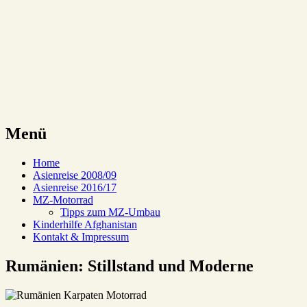
Reiseabenteuer auf alten MZ-
eMMenreiter
Motorrädern
Menü
Zum
Home
Inhalt
Asienreise 2008/09
springen
Asienreise 2016/17
MZ-Motorrad
Tipps zum MZ-Umbau
Kinderhilfe Afghanistan
Kontakt & Impressum
Rumänien: Stillstand und Moderne