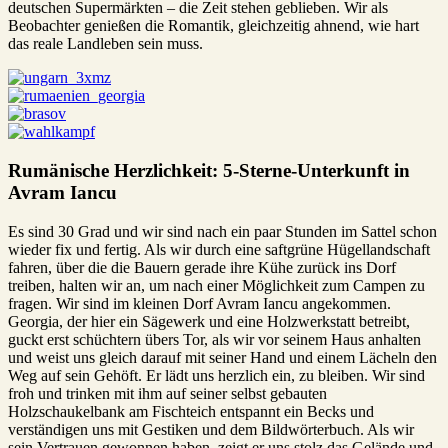
deutschen Supermärkten – die Zeit stehen geblieben. Wir als
Beobachter genießen die Romantik, gleichzeitig ahnend, wie hart
das reale Landleben sein muss.
Rumänische Herzlichkeit: 5-Sterne-Unterkunft in
Avram Iancu
Es sind 30 Grad und wir sind nach ein paar Stunden im Sattel schon
wieder fix und fertig. Als wir durch eine saftgrüne Hügellandschaft
fahren, über die die Bauern gerade ihre Kühe zurück ins Dorf
treiben, halten wir an, um nach einer Möglichkeit zum Campen zu
fragen. Wir sind im kleinen Dorf Avram Iancu angekommen.
Georgia, der hier ein Sägewerk und eine Holzwerkstatt betreibt,
guckt erst schüchtern übers Tor, als wir vor seinem Haus anhalten
und weist uns gleich darauf mit seiner Hand und einem Lächeln den
Weg auf sein Gehöft. Er lädt uns herzlich ein, zu bleiben. Wir sind
froh und trinken mit ihm auf seiner selbst gebauten
Holzschaukelbank am Fischteich entspannt ein Becks und
verständigen uns mit Gestiken und dem Bildwörterbuch. Als wir
sein Vertrauen gewonnen haben, zeigt er uns stolz das Gelände und