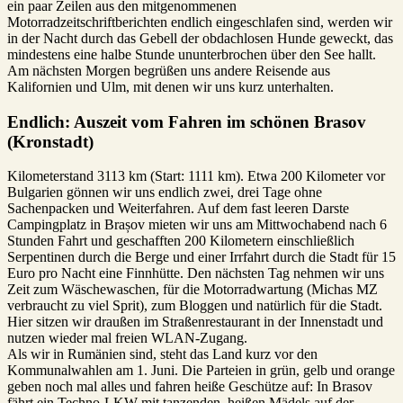
ein paar Zeilen aus den mitgenommenen
Motorradzeitschriftberichten endlich eingeschlafen sind, werden wir
in der Nacht durch das Gebell der obdachlosen Hunde geweckt, das
mindestens eine halbe Stunde ununterbrochen über den See hallt.
Am nächsten Morgen begrüßen uns andere Reisende aus
Kalifornien und Ulm, mit denen wir uns kurz unterhalten.
Endlich: Auszeit vom Fahren im schönen Brasov
(Kronstadt)
Kilometerstand 3113 km (Start: 1111 km). Etwa 200 Kilometer vor
Bulgarien gönnen wir uns endlich zwei, drei Tage ohne
Sachenpacken und Weiterfahren. Auf dem fast leeren Darste
Campingplatz in Brașov mieten wir uns am Mittwochabend nach 6
Stunden Fahrt und geschafften 200 Kilometern einschließlich
Serpentinen durch die Berge und einer Irrfahrt durch die Stadt für 15
Euro pro Nacht eine Finnhütte. Den nächsten Tag nehmen wir uns
Zeit zum Wäschewaschen, für die Motorradwartung (Michas MZ
verbraucht zu viel Sprit), zum Bloggen und natürlich für die Stadt.
Hier sitzen wir draußen im Straßenrestaurant in der Innenstadt und
nutzen wieder mal freien WLAN-Zugang.
Als wir in Rumänien sind, steht das Land kurz vor den
Kommunalwahlen am 1. Juni. Die Parteien in grün, gelb und orange
geben noch mal alles und fahren heiße Geschütze auf: In Brasov
fährt ein Techno-LKW mit tanzenden, heißen Mädels auf der