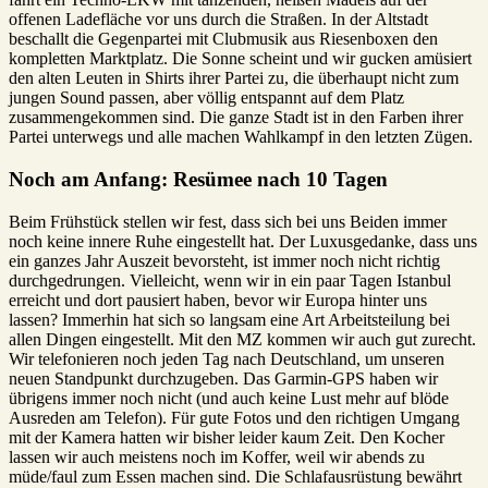
offenen Ladefläche vor uns durch die Straßen. In der Altstadt
beschallt die Gegenpartei mit Clubmusik aus Riesenboxen den
kompletten Marktplatz. Die Sonne scheint und wir gucken amüsiert
den alten Leuten in Shirts ihrer Partei zu, die überhaupt nicht zum
jungen Sound passen, aber völlig entspannt auf dem Platz
zusammengekommen sind. Die ganze Stadt ist in den Farben ihrer
Partei unterwegs und alle machen Wahlkampf in den letzten Zügen.
Noch am Anfang: Resümee nach 10 Tagen
Beim Frühstück stellen wir fest, dass sich bei uns Beiden immer
noch keine innere Ruhe eingestellt hat. Der Luxusgedanke, dass uns
ein ganzes Jahr Auszeit bevorsteht, ist immer noch nicht richtig
durchgedrungen. Vielleicht, wenn wir in ein paar Tagen Istanbul
erreicht und dort pausiert haben, bevor wir Europa hinter uns
lassen? Immerhin hat sich so langsam eine Art Arbeitsteilung bei
allen Dingen eingestellt. Mit den MZ kommen wir auch gut zurecht.
Wir telefonieren noch jeden Tag nach Deutschland, um unseren
neuen Standpunkt durchzugeben. Das Garmin-GPS haben wir
übrigens immer noch nicht (und auch keine Lust mehr auf blöde
Ausreden am Telefon). Für gute Fotos und den richtigen Umgang
mit der Kamera hatten wir bisher leider kaum Zeit. Den Kocher
lassen wir auch meistens noch im Koffer, weil wir abends zu
müde/faul zum Essen machen sind. Die Schlafausrüstung bewährt