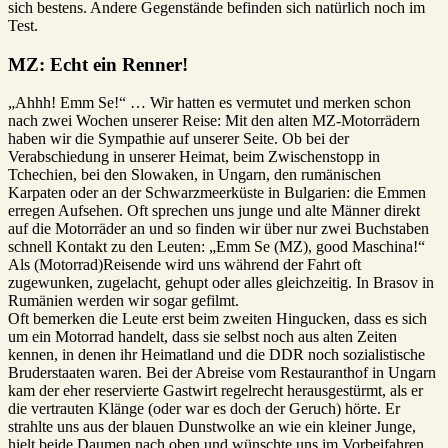
sich bestens. Andere Gegenstände befinden sich natürlich noch im
Test.
MZ: Echt ein Renner!
„Ahhh! Emm Se!“ … Wir hatten es vermutet und merken schon
nach zwei Wochen unserer Reise: Mit den alten MZ-Motorrädern
haben wir die Sympathie auf unserer Seite. Ob bei der
Verabschiedung in unserer Heimat, beim Zwischenstopp in
Tchechien, bei den Slowaken, in Ungarn, den rumänischen
Karpaten oder an der Schwarzmeerküste in Bulgarien: die Emmen
erregen Aufsehen. Oft sprechen uns junge und alte Männer direkt
auf die Motorräder an und so finden wir über nur zwei Buchstaben
schnell Kontakt zu den Leuten: „Emm Se (MZ), good Maschina!“
Als (Motorrad)Reisende wird uns während der Fahrt oft
zugewunken, zugelacht, gehupt oder alles gleichzeitig. In Brasov in
Rumänien werden wir sogar gefilmt.
Oft bemerken die Leute erst beim zweiten Hingucken, dass es sich
um ein Motorrad handelt, dass sie selbst noch aus alten Zeiten
kennen, in denen ihr Heimatland und die DDR noch sozialistische
Bruderstaaten waren. Bei der Abreise vom Restauranthof in Ungarn
kam der eher reservierte Gastwirt regelrecht herausgestürmt, als er
die vertrauten Klänge (oder war es doch der Geruch) hörte. Er
strahlte uns aus der blauen Dunstwolke an wie ein kleiner Junge,
hielt beide Daumen nach oben und wünschte uns im Vorbeifahren